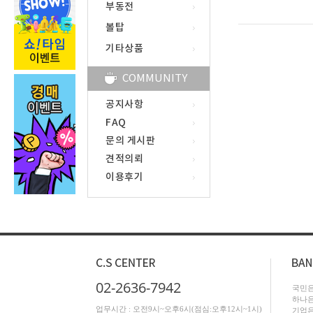
부동전
볼탑
기타상품
COMMUNITY
공지사항
FAQ
문의 게시판
견적의뢰
이용후기
02-2636-7942
국민은행
하나은행
업무시간 : 오전9시~오후6시(점심:오후12시~1시)
기업은행