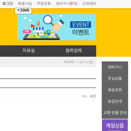
로그인
회원가입
주문조회
장바구니[
0
개]
고객센터
+3000
자료실
협력업체
HOME
> 공지사항
장바구니
관심상품
배송조회
422
Hits :
등급안내
교환·반품 안내