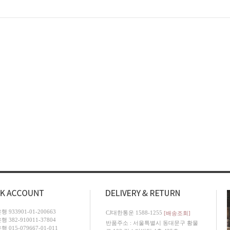
 933901-01-200663
CJ대한통운 1588-1255
[배송조회]
 382-910011-37804
반품주소 : 서울특별시 동대문구 황물
 015-079667-01-011