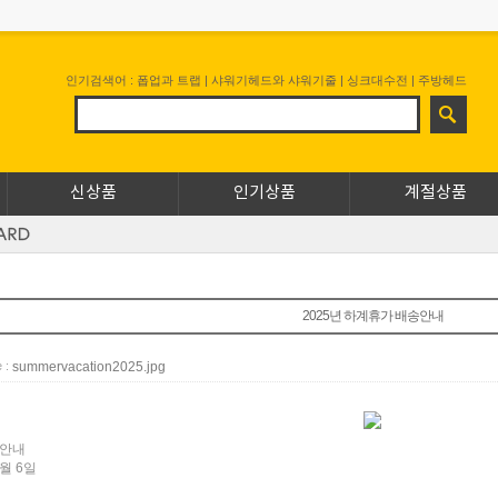
인기검색어 :
폽업과 트랩
|
샤워기헤드와 샤워기줄
|
싱크대수전
|
주방헤드
신상품
인기상품
계절상품
2025년 하계휴가 배송안내
summervacation2025.jpg
e :
송안내
월 6일