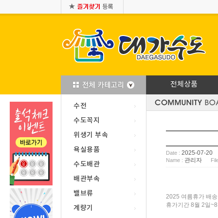
전체상품
수전
수도꼭지
위생기 부속
욕실용품
2025-07-20
Date :
관리자
Name :
Fil
수도배관
배관부속
밸브류
2025 여름휴가 배
휴가기간 8월 2일~8
계량기