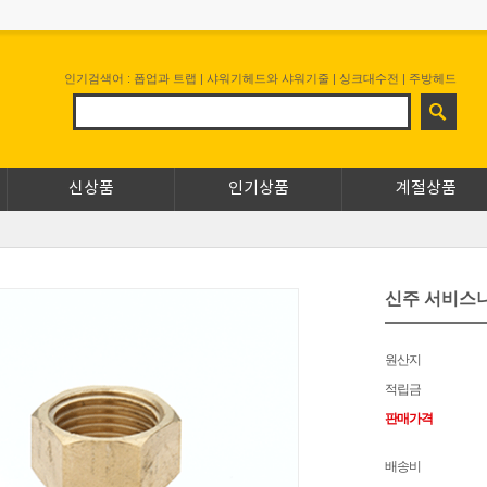
인기검색어 :
폽업과 트랩
|
샤워기헤드와 샤워기줄
|
싱크대수전
|
주방헤드
신상품
인기상품
계절상품
신주 서비스
원산지
적립금
판매가격
배송비