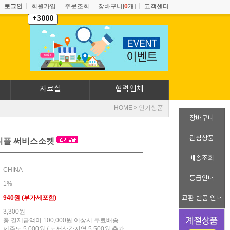
로그인
회원가입
주문조회
장바구니[
0
개]
고객센터
+3000
자료실
협력업체
HOME
인기상품
>
장바구니
관심상품
니플 써비스소켓
배송조회
CHINA
등급안내
1%
940원 (부가세포함)
교환·반품 안내
3,300원
총 결제금액이 100,000원 이상시 무료배송
제주도 5,000원 / 도서산간지역 5,500원 추가