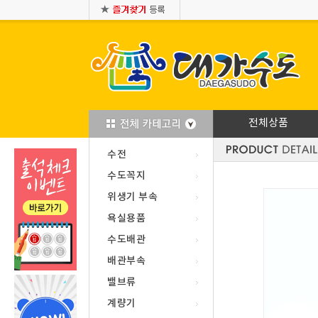
전체상품
수전
수도꼭지
위생기 부속
욕실용품
수도배관
배관부속
밸브류
계량기