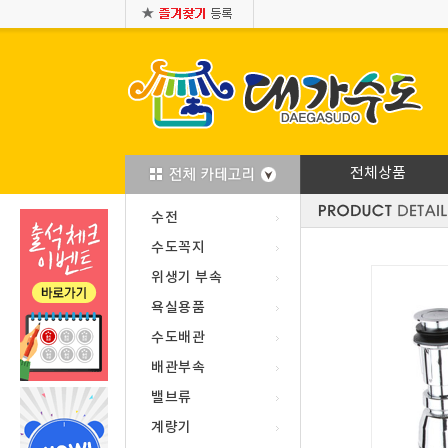
전체상품
수전
수도꼭지
위생기 부속
욕실용품
수도배관
배관부속
밸브류
계량기