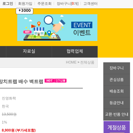
로그인
회원가입
주문조회
장바구니[
0
개]
고객센터
+3000
자료실
협력업체
HOME
전체상품
>
장바구니
관심상품
 망치트랩 배수 벽트랩
배송조회
진영화학
등급안내
한국
13,500원
교환·반품 안내
1%
8,900
원 (부가세포함)