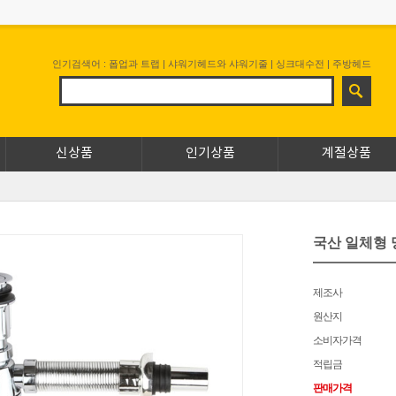
인기검색어 :
폽업과 트랩
|
샤워기헤드와 샤워기줄
|
싱크대수전
|
주방헤드
신상품
인기상품
계절상품
국산 일체형
제조사
원산지
소비자가격
적립금
판매가격