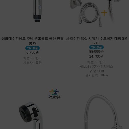
싱크대수전헤드 주방 원홀헤드 국산 연결
샤워수전 욕실 샤워기 수도꼭지 대정 SM
210
홈 대
38,000원
6,750원
24,700원
제조국 : 한국
제조국 : 한국
제조사 : 유창
제조사 : (주)대정워터스
구 분 : 110
설치간격 : 18cm