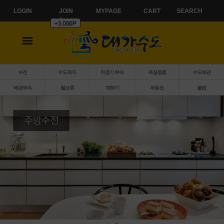
LOGIN
JOIN
MYPAGE
CART
SEARCH
수전
수도꼭지
위생기 부속
욕실용품
수도배관
배관부속
밸브류
계량기
부동전
볼탑