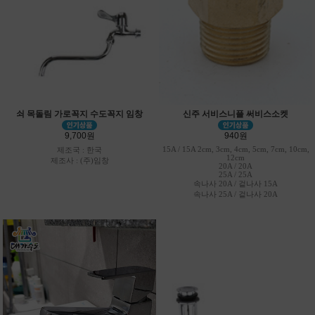
쇠 목돌림 가로꼭지 수도꼭지 임창
신주 서비스니플 써비스소켓
9,700원
940원
15A / 15A 2cm, 3cm, 4cm, 5cm, 7cm, 10cm,
제조국 : 한국
12cm
제조사 : (주)임창
20A / 20A
25A / 25A
속나사 20A / 겉나사 15A
속나사 25A / 겉나사 20A