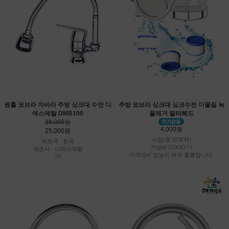
원홀 코브라 자바라 주방 싱크대 수전 디
주방 코브라 싱크대 싱크수전 이물질 녹
에스메탈 DMB100
물제거 필터헤드
38,000원
4,000원
25,000원
수입(중국OEM)
제조국 : 한국
가성비 GOOD !!!
제조사 : 디에스메탈
가격대비 성능이 매우 훌륭합니다.
50