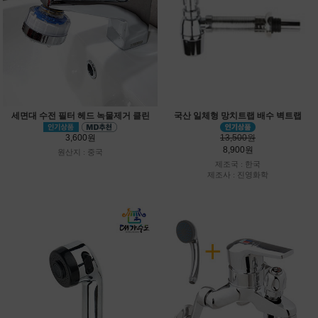
세면대 수전 필터 헤드 녹물제거 클린
국산 일체형 망치트랩 배수 벽트랩
3,600원
13,500원
8,900원
원산지 : 중국
제조국 : 한국
제조사 : 진영화학