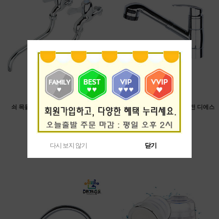
쇠 목돌림 가로꼭지 수도꼭지 세림
원홀 스프레이 주방 싱크대 수전 디에스
메탈 DM-B101
13,000원
40,000원
9,000원
26,500원
제조국 : 한국
제조국 : 한국
다시 보지 않기
다시 보지 않기
닫기
닫기
제조사 : 세림
제조사 : 디에스메탈
호 칭 : 15A
44