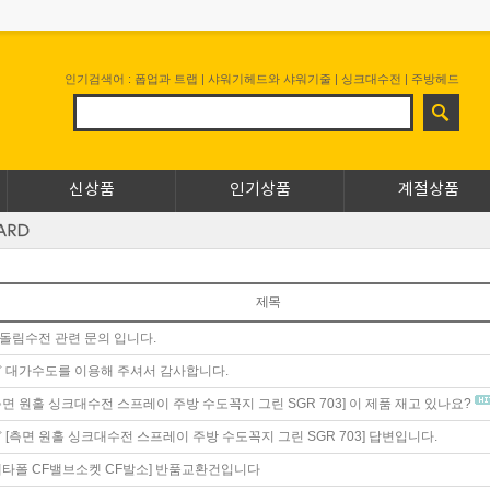
인기검색어 :
폽업과 트랩
|
샤워기헤드와 샤워기줄
|
싱크대수전
|
주방헤드
신상품
인기상품
계절상품
제목
돌림수전 관련 문의 입니다.
대가수도를 이용해 주셔서 감사합니다.
측면 원홀 싱크대수전 스프레이 주방 수도꼭지 그린 SGR 703]
이 제품 재고 있나요?
[측면 원홀 싱크대수전 스프레이 주방 수도꼭지 그린 SGR 703]
답변입니다.
메타폴 CF밸브소켓 CF발소]
반품교환건입니다