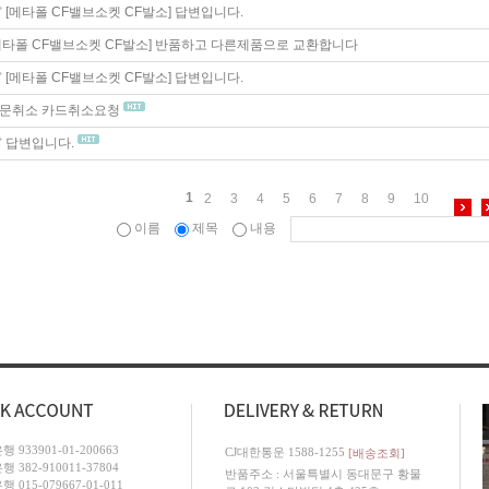
[메타폴 CF밸브소켓 CF발소]
답변입니다.
메타폴 CF밸브소켓 CF발소]
반품하고 다른제품으로 교환합니다
[메타폴 CF밸브소켓 CF발소]
답변입니다.
문취소 카드취소요청
답변입니다.
1
2
3
4
5
6
7
8
9
10
이름
제목
내용
 933901-01-200663
CJ대한통운 1588-1255
[배송조회]
 382-910011-37804
반품주소 : 서울특별시 동대문구 황물
 015-079667-01-011