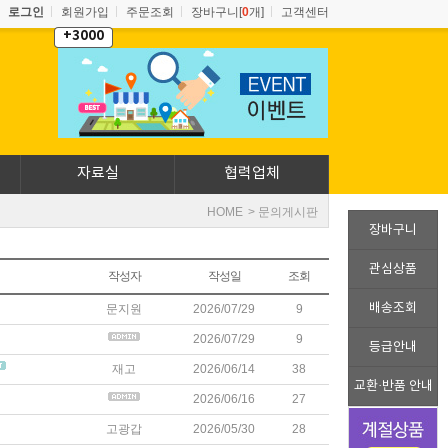
로그인
회원가입
주문조회
장바구니[
0
개]
고객센터
+3000
자료실
협력업체
HOME
> 문의게시판
장바구니
관심상품
작성자
작성일
조회
배송조회
문지원
2026/07/29
9
2026/07/29
9
등급안내
재고
2026/06/14
38
교환·반품 안내
2026/06/16
27
고광갑
2026/05/30
28