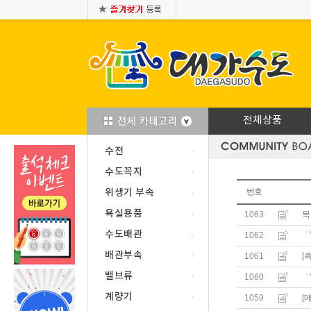
전체상품
수전
수도꼭지
위생기 부속
번호
욕실용품
1063
목
수도배관
1062
배관부속
1061
[
밸브류
1060
계량기
1059
[