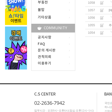
부동전
1058
볼탑
1057
[
기타상품
1056
1055
주
COMMUNITY
1054
공지사항
FAQ
문의 게시판
견적의뢰
이용후기
02-2636-7942
국민은행
하나은행
업무시간 : 오전9시~오후6시(점심:오후12시~1시)
기업은행