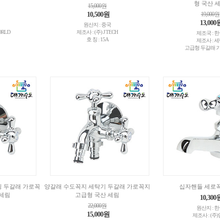
형 국산 
15,000원
10,500원
19,000원
13,000
원산지 : 중국
ORLD
제조사 : (주) J TECH
제조국 : 
호 칭 : 15A
제조사 : 
고급형 두갈래 
 두갈래 가로꼭
양갈래 수도꼭지 세탁기 두갈래 가로꼭지
십자핸들 세로
 세림
고급형 국산 세림
10,300
22,000원
원산지 : 
15,000원
제조사 : (주