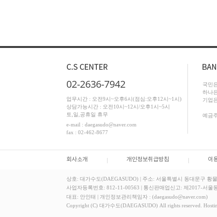
02-2636-7942
국민은행
하나은행
업무시간 : 오전9시~오후6시(점심:오후12시~1시)
기업은행
상담가능시간 : 오전10시~12시/오후1시~5시
토,일,공휴일 휴무
예금주
e-mail : daegasudo@naver.com
fax : 02-462-8677
회사소개
개인정보취급방침
이
상호: 대가수도(DAEGASUDO)
|
주소: 서울특별시 동대문구 황물로
사업자등록번호: 812-11-00563
|
통신판매업신고: 제2017-서울동
대표: 안인태
|
개인정보관리책임자 : (daegasudo@naver.com)
Copyright (C) 대가수도(DAEGASUDO) All rights reserved. Hostin