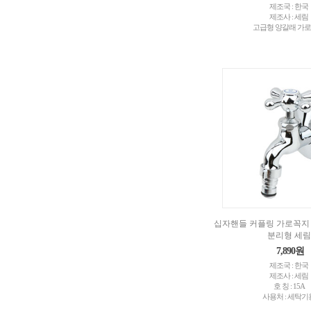
제조국 : 한국
제조사 : 세림
고급형 양갈래 가
십자핸들 커플링 가로꼭지
분리형 세림
7,890원
제조국 : 한국
제조사 : 세림
호 칭 : 15A
사용처 : 세탁기