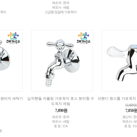
제조국 : 한국
제조사 : 세림
로꼭지
고급형 양갈래 가로꼭지
 원터치 세탁기
십자핸들 커플링 가로꼭지 호스 분리형 수
쇠핸디 원스톱 가로꼭지 
도꼭지 세림
11,600원
7,890원
7,850
제조국 : 한국
원산지 : 
제조사 : 세림
제조사 : 
호 칭 : 15A
호 칭 : 15
용