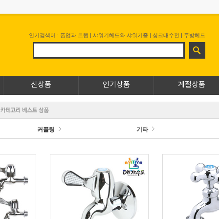
인기검색어 :
폽업과 트랩
|
샤워기헤드와 샤워기줄
|
싱크대수전
|
주방헤드
신상품
인기상품
계절상품
커플링
기타