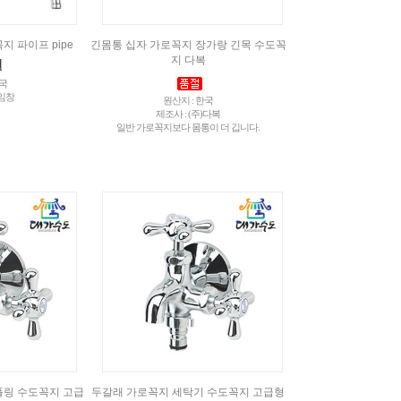
 파이프 pipe
긴몸통 십자 가로꼭지 장가랑 긴목 수도꼭
지 다복
원
한국
)임창
원산지 : 한국
제조사 : (주)다복
일반 가로꼭지보다 몸통이 더 깁니다.
플링 수도꼭지 고급
두갈래 가로꼭지 세탁기 수도꼭지 고급형