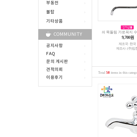
부동전
볼탑
기타상품
쇠 목돌림 가로꼭지 
COMMUNITY
9,700원
제조국 : 한국
공지사항
제조사 : (주)임
FAQ
문의 게시판
견적의뢰
Total
58
items in this categ
이용후기