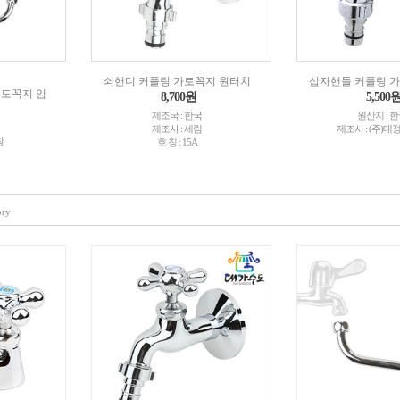
쇠핸디 커플링 가로꼭지 원터치
십자핸들 커플링 
수도꼭지 임
8,700원
5,500
제조국 : 한국
원산지 : 
제조사 : 세림
제조사 : (주)
창
호 칭 : 15A
ory