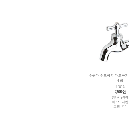
수돗가 수도꼭지 가로꼭지 
세림
11,000원
7,500원
원산지 : 한국
제조사 : 세림
호 칭 : 15A