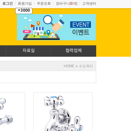
로그인
회원가입
주문조회
장바구니[
0
개]
고객센터
+3000
자료실
협력업체
HOME
수도꼭지
>