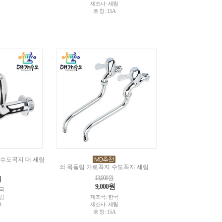
제조사 : 세림
호 칭 : 15A
수도꼭지 대 세림
쇠 목돌림 가로꼭지 수도꼭지 세림
13,000원
원
9,000원
한국
세림
제조국 : 한국
A
제조사 : 세림
호 칭 : 15A