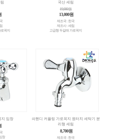
세림
국산 세림
19,000원
원
13,000원
한국
제조국 : 한국
세림
제조사 : 세림
가로꼭지
고급형 두갈래 가로꼭지
꼭지 임창
쇠핸디 커플링 가로꼭지 원터치 세탁기 분
리형 세림
원
8,700원
한국
)임창
제조국 : 한국