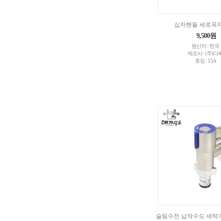
십자핸들 세로꼭지
9,500원
원산지 : 한국
제조사 : (주)다
호징 : 15A
슬림수전 납작수도 세탁