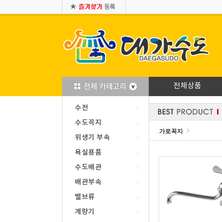
전체상품
수전
수도꼭지
가로꼭지
위생기 부속
욕실용품
수도배관
배관부속
밸브류
계량기