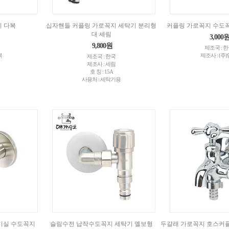
 다복
십자핸들 커플링 가로꼭지 세탁기 분리형
커플링 가로꼭지 수도꼭지
대 세림
3,000
9,800원
제조국 : 
복
제조사 : (주
제조국 : 한국
제조사 : 세림
호 칭 : 15A
사용처 : 세탁기용
기실 수도꼭지
슬림수전 납작수도꼭지 세탁기 엘보형
두갈래 가로꼭지 호스커