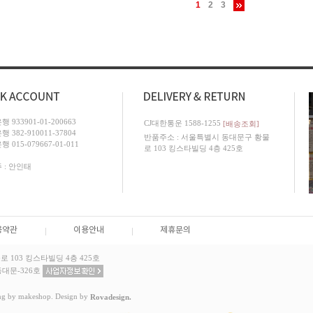
1
2
3
 933901-01-200663
CJ대한통운 1588-1255
[배송조회]
 382-910011-37804
반품주소 : 서울특별시 동대문구 황물
 015-079667-01-011
로 103 킹스타빌딩 4층 425호
 : 안인태
용약관
이용안내
제휴문의
 103 킹스타빌딩 4층 425호
대문-326호
g by makeshop. Design by
Rovadesign.