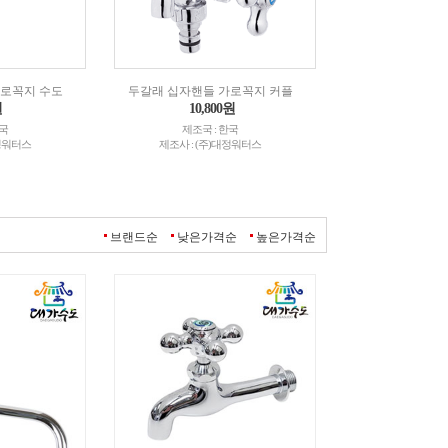
가로꼭지 수도
두갈래 십자핸들 가로꼭지 커플
원
10,800원
한국
제조국 : 한국
대정워터스
제조사 : (주)대정워터스
브랜드순
낮은가격순
높은가격순