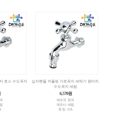
지 호스 수도꼭지
십자핸들 커플링 가로꼭지 세탁기 원터치
수도꼭지 세림
원
6,570원
한국
제조국 : 한국
세림
제조사 : 세림
A
호 칭 : 15A