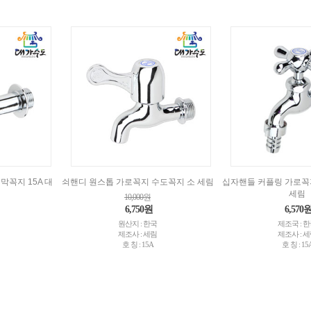
막꼭지 15A 대
쇠핸디 원스톱 가로꼭지 수도꼭지 소 세림
십자핸들 커플링 가로꼭
세림
10,000원
6,750원
6,570
원산지 : 한국
제조국 : 
제조사 : 세림
제조사 : 
호 칭 : 15A
호 칭 : 15