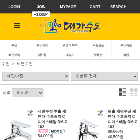
LOGIN
JOIN
MYPAGE
CART
SEARCH
수전
수도꼭지
위생기 부속
욕실용품
수도배관
배관부속
밸브류
계량기
부동전
볼탑
수전
세면수전
정렬
세면수전 투홀 세
원홀 세면수전 세
면대 수도꼭지 C
면대 수도꼭지 C
디에스메탈 DM-C
디에스메탈 DM-C
102
103
60,000원
54,000원
40,500원