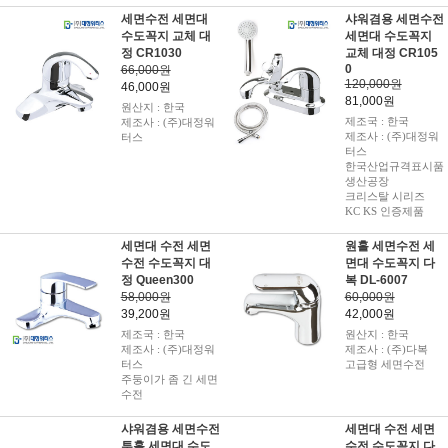
세면수전 세면대
샤워겸용 세면수전
수도꼭지 교체 대
세면대 수도꼭지
정 CR1030
교체 대정 CR105
0
66,000원
120,000원
46,000원
81,000원
원산지 : 한국
제조국 : 한국
제조사 : (주)대정워
제조사 : (주)대정워
터스
터스
한국산업규격표시품
생산공장
크리스탈 시리즈
KC KS 인증제품
세면대 수전 세면
원홀 세면수전 세
수전 수도꼭지 대
면대 수도꼭지 다
정 Queen300
복 DL-6007
58,000원
60,000원
39,200원
42,000원
제조국 : 한국
원산지 : 한국
제조사 : (주)대정워
제조사 : (주)다복
터스
고급형 세면수전
주둥이가 좀 긴 세면
수전
샤워겸용 세면수전
세면대 수전 세면
투홀 세면대 수도
수전 수도꼭지 다