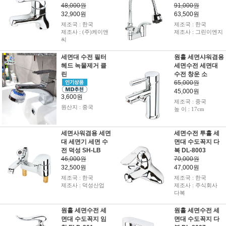
48,000원
91,000원
32,900원
63,500원
제조국 : 한국
제조국 : 한국
제조사 : (주)케이앤
제조사 : 그린이엔지
씨
세면대 수전 필터
원홀 세면샤워겸용
헤드 녹물제거 클
세면수전 세면대
린
수전 창운 소
65,000원
45,000원
3,600원
제조국 : 중국
원산지 : 중국
높 이 : 17cm
세면사워겸용 세면
세면수전 투홀 세
대 세면기 세면 수
면대 수도꼭지 다
전 덕성 SH-LB
복 DL-8003
46,000원
70,000원
32,500원
47,000원
제조국 : 한국
제조국 : 한국
제조사 : 덕성산업
제조사 : 주식회사
다복
원홀 세면수전 세
원홀 세면수전 세
면대 수도꼭지 임
면대 수도꼭지 다