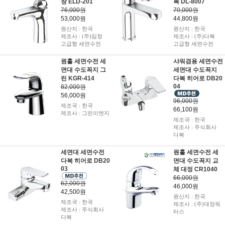
창 ELD-201
복 DL-8007
76,000원
70,000원
53,000원
44,800원
원산지 : 한국
원산지 : 한국
제조사 : (주)임창
제조사 : (주)다복
고급형 세면수전
고급형 세면수전
원홀 세면수전 세
샤워겸용 세면수전
면대 수도꼭지 그
세면대 수도꼭지
린 KGR-414
다복 히어로 DB20
04
82,000원
56,000원
96,000원
제조국 : 한국
66,100원
제조사 : 그린이엔지
제조국 : 한국
제조사 : 주식회사
다복
세면대 세면수전
원홀 세면수전 세
다복 히어로 DB20
면대 수도꼭지 교
03
체 대정 CR1040
66,000원
62,000원
46,000원
42,500원
원산지 : 한국
제조국 : 한국
제조사 : (주)대정워
제조사 : 주식회사
터스
다복