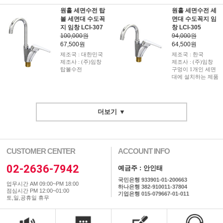
원홀 세면수전 탑
원홀 세면수전 세
볼 세면대 수도꼭
면대 수도꼭지 임
지 임창 LCI-307
창 LCI-305
100,000원
94,000원
67,500원
64,500원
제조국 : 대한민국
제조국 : 한국
제조사 : (주)임창
제조사 : (주)임창
탑볼수전
구멍이 1개인 세면
대에 설치하는 제품
더보기 ▼
CUSTOMER CENTER
ACCOUNT INFO
02-2636-7942
예금주 : 안인태
국민은행 933901-01-200663
업무시간 AM 09:00~PM 18:00
하나은행 382-910011-37804
점심시간 PM 12:00~01:00
기업은행 015-079667-01-011
토,일,공휴일 휴무