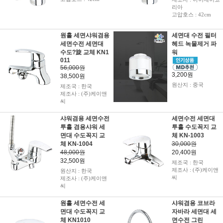
리아
고압호스 : 42cm
원홀 세면샤워겸용
세면대 수전 필터
세면수전 세면대
헤드 녹물제거 파
수도?旋 교체 KN1
워
011
56,000원
3,200원
38,500원
원산지 : 중국
제조국 : 한국
제조사 : (주)케이앤
씨
샤워겸용 세면수전
세면수전 세면대
투홀 겸용샤워 세
투홀 수도꼭지 교
면대 수도꼭지 교
체 KN-1003
체 KN-1004
30,000원
48,000원
20,400원
32,500원
제조국 : 한국
제조사 : (주)케이앤
원산지 : 한국
씨
제조사 : (주)케이앤
씨
원홀 세면수전 세
샤워겸용 코브라
면대 수도꼭지 교
자바라 세면대 세
체 KN1010
면수전 그린