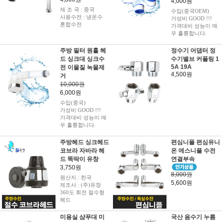
4,000원
제 조 국 : 중국
수입(중국OEM)
사용수전 : 냉온수
가성비 GOOD !!!
혼합수전
가격대비 성능이 매
우 훌륭합니다.
주방 필터 원홀 헤
정수기 어댑터 정
드 싱크대 싱크수
수기밸브 커플링 1
5A 19A
전 이물질 녹물제
4,500원
거
10,000원
6,000원
수입(중국)
가성비 GOOD !!!
가격대비 성능이 매
우 훌륭합니다.
주방헤드 싱크헤드
편심니플 편심유니
코브라 자바라 헤
온 에스니플 수전
드 똑딱이 유창
연결부속
3,750원
8,000원
원산지 : 한국
5,600원
제조사 : (주)유창
360도 회전 절수형
헤드
미용실 샴푸대 미
국산 음수기 누름