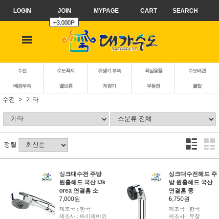
LOGIN
JOIN
MYPAGE
CART
SEARCH
수전
수도꼭지
위생기 부속
욕실용품
수도배관
배관부속
밸브류
계량기
부동전
볼탑
수전
기타
정렬
싱크대수전 주방
싱크대수전헤드 주
원홀헤드 국산 IJk
방 원홀헤드 국산
orea 연결홈 소
연결홈 중
7,000원
6,750원
제조국 : 한국
제조국 : 한국
제조사 : 아이제이코
제조사 : 유창