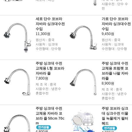
사용수전 : 단수 수
전
세로 단수 코브라
가로 단수 코브라
자바라 싱크대수전
자바라 싱크대수전
수입
수입
11,300원
9,450원
원산지 : 중국
원산지 : 중국
사용처 : 싱크대
사용처 : 싱크대
수전형태 : 단수형
수전형대 : 단수형
주방 싱크대 수전
주방 싱크대 수전
교체용 L형 코브라
교체용 트럼펫 코
자바라 줄
브라줄 나팔 자바
7,800원
라줄
8,900원
제 조 국 : 중국
사용수전 : 냉온수
제 조 국 : 중국
혼합수전
사용수전 : 냉온수
혼합수전
주방 싱크대 수전
주방 코브라 싱크
교체용 자바라 코
대 싱크수전 이물
브라 줄 50cm 70c
질 녹물제거 필터
m
헤드
4,800원