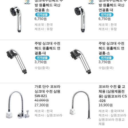
싱크대수전헤드 주
싱크대수전헤드 주
방 원홀헤드 국산
방 원홀헤드 국산
연결홈 소
연결홈 대
6,750원
6,750원
제조국 : 한국
제조국 : 한국
제조사 : 유창
제조사 : 유창
주방 싱크대 수전
주방 싱크대 수전
헤드 원홀헤드 연
헤드 원홀헤드 연
결홈-대
결홈-소
3,750원
3,750원
수입(중국)
수입(중국)
가로 단수 코브라
코브라 수전 줄 교
싱크대 수전 삼원
체용 (삼원제품전
SW-821
용) 삼원코브라 CS
42,000원
-026
27,300원
16,900원
제조국 : 한국
제조국 : 중국OEM
제조사 : 삼원코브라
제조사 : 삼원코브라
삼원코브라 전용교
체용