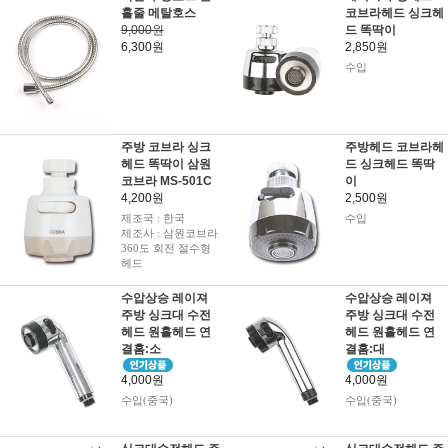
홀줄 메탈호스
코브라헤드 싱크헤
9,000원
드 똑딱이
6,300원
2,850원
수입
주방 코브라 싱크
주방헤드 코브라헤
헤드 똑딱이 삼원
드 싱크헤드 똑딱
코브라 MS-501C
이
4,200원
2,500원
제조국 : 한국
수입
제조사 : 삼원코브라
360도 회전 절수형
헤드
수압상승 레이져
수압상승 레이져
주방 싱크대 수전
주방 싱크대 수전
헤드 원홀헤드 연
헤드 원홀헤드 연
결홈:소
결홈:대
4,000원
4,000원
수입(중국)
수입(중국)