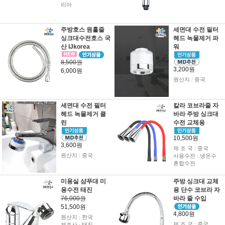
리아
주방호스 원홀줄
세면대 수전 필터
싱크대수전호스 국
헤드 녹물제거 파
산 IJkorea
워
8,500원
3,200원
6,000원
원산지 : 중국
세면대 수전 필터
칼라 코브라줄 자
헤드 녹물제거 클
바라 주방 싱크대
린
수전 교체용
10,500원
3,600원
제 조 국 : 중국
원산지 : 중국
사용수전 : 냉온수
혼합수전
미용실 샴푸대 미
주방 싱크대 교체
용수전 태진
용 단수 코브라 자
76,000원
바라 줄 수입
51,500원
4,800원
원산지 : 한국
제 조 국 : 중국
제조사 : 태진