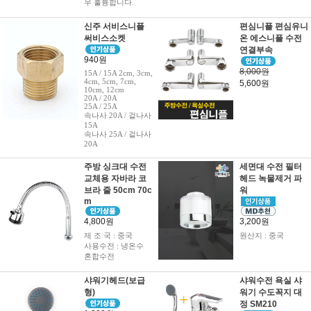
우 훌륭합니다.
신주 서비스니플
편심니플 편심유니
써비스소켓
온 에스니플 수전
연결부속
940원
8,000원
15A / 15A 2cm, 3cm,
4cm, 5cm, 7cm,
5,600원
10cm, 12cm
20A / 20A
25A / 25A
속나사 20A / 겉나사
15A
속나사 25A / 겉나사
20A
주방 싱크대 수전
세면대 수전 필터
교체용 자바라 코
헤드 녹물제거 파
브라 줄 50cm 70c
워
m
4,800원
3,200원
제 조 국 : 중국
원산지 : 중국
사용수전 : 냉온수
혼합수전
샤워기헤드(보급
샤워수전 욕실 샤
형)
워기 수도꼭지 대
정 SM210