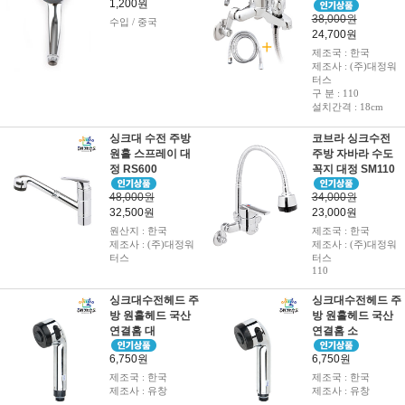
1,200원
38,000원
수입 / 중국
24,700원
제조국 : 한국
제조사 : (주)대정워
터스
구 분 : 110
설치간격 : 18cm
싱크대 수전 주방
코브라 싱크수전
원홀 스프레이 대
주방 자바라 수도
정 RS600
꼭지 대정 SM110
48,000원
34,000원
32,500원
23,000원
원산지 : 한국
제조국 : 한국
제조사 : (주)대정워
제조사 : (주)대정워
터스
터스
110
싱크대수전헤드 주
싱크대수전헤드 주
방 원홀헤드 국산
방 원홀헤드 국산
연결홈 대
연결홈 소
6,750원
6,750원
제조국 : 한국
제조국 : 한국
제조사 : 유창
제조사 : 유창