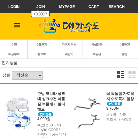
LOGIN
JOIN
MYPAGE
CART
SEARCH
수전
수도꼭지
위생기 부속
욕실용품
수도배관
배관부속
밸브류
계량기
부동전
볼탑
인기상품
정렬
주방 코브라 싱크
쇠 목돌림 가로꼭
대 싱크수전 이물
지 수도꼭지 임창
질 녹물제거 필터
9,700원
헤드
제조국 : 한국
4,000원
제조사 : (주)임창
수입(중국OEM)
가성비 GOOD !!!
가격대비 성능이 매