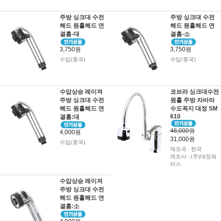
주방 싱크대 수전
주방 싱크대 수전
헤드 원홀헤드 연
헤드 원홀헤드 연
결홈-대
결홈-소
3,750원
3,750원
수입(중국)
수입(중국)
수압상승 레이져
코브라 싱크대수전
주방 싱크대 수전
원홀 주방 자바라
헤드 원홀헤드 연
수도꼭지 대정 SM
610
결홈:대
46,000원
4,000원
31,000원
수입(중국)
제조국 : 한국
제조사 : (주)대정워
터스
수압상승 레이져
주방 싱크대 수전
헤드 원홀헤드 연
결홈:소