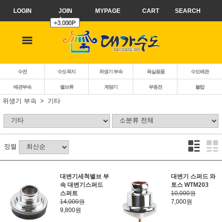
LOGIN
JOIN
MYPAGE
CART
SEARCH
수전
수도꼭지
위생기 부속
욕실용품
수도배관
배관부속
밸브류
계량기
부동전
볼탑
위생기 부속
기타
정렬
대변기세척밸브 부
대변기 스퍼드 와
속 대변기스퍼드
토스 WTM203
스퍼트
10,000원
14,000원
7,000원
9,800원