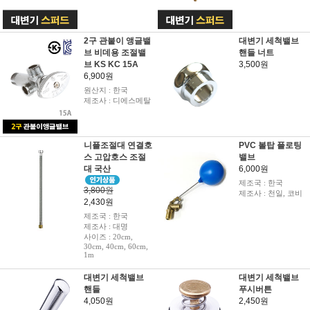
2구 관붙이 앵글밸
대변기 세척밸브
브 비데용 조절밸
핸들 너트
브 KS KC 15A
3,500원
6,900원
원산지 : 한국
제조사 : 디에스메탈
니플조절대 연결호
PVC 볼탑 플로팅
스 고압호스 조절
밸브
대 국산
6,000원
제조국 : 한국
3,800원
제조사 : 천일, 코비
2,430원
제조국 : 한국
제조사 : 대명
사이즈 : 20cm,
30cm, 40cm, 60cm,
1m
대변기 세척밸브
대변기 세척밸브
핸들
푸시버튼
4,050원
2,450원