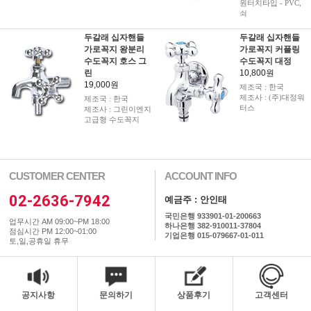
원터치타입 - PVC,
쇠
두갈래 십자핸들
두갈래 십자핸들
가로꼭지 왕분리
가로꼭지 커플링
수도꼭지 호스 그
수도꼭지 대정
린
10,800원
19,000원
제조국 : 한국
제조사 : (주)대정워
제조국 : 한국
터스
제조사 : 그린이엔지
고급형 수도꼭지
CUSTOMER CENTER
ACCOUNT INFO
02-2636-7942
예금주 : 안인태
국민은행 933901-01-200663
업무시간 AM 09:00~PM 18:00
하나은행 382-910011-37804
점심시간 PM 12:00~01:00
기업은행 015-079667-01-011
토,일,공휴일 휴무
공지사항
문의하기
상품후기
고객센터