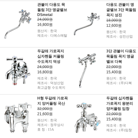
관붙이 다용도 목
다용도 관붙이 앵
돌림 3단 앵글밸브
글밸브 3단 목돌림
DSmetal
꼭지 성진
24,000원
18,000원
16,800원
12,600원
원산지 : 한국
원산지 : 한국
제조사 : 디에스메탈
제조사 : 성진산업
두갈래 가로꼭지
3단 관붙이 다용도
십자핸들 커플링
목돌림 꼭지 앵글
수도꼭지 덕성
밸브 다복
24,000원
22,000원
16,800원
15,400원
제조국 : 한국
원산지 : 한국
제조사 : 덕성산업
제조사 : (주)다복
최고급형 수도꼭지
H형 두갈래 가로꼭
두갈래 십자핸들
지 양커플링 국산
가로꼭지 왕분리
32,000원
양커플링 임창
21,600원
22,000원
15,400원
원산지 : 한국
제조사 : 정우상사
제조국 : 한국
호 칭 : 15A
제조사 : (주)임창