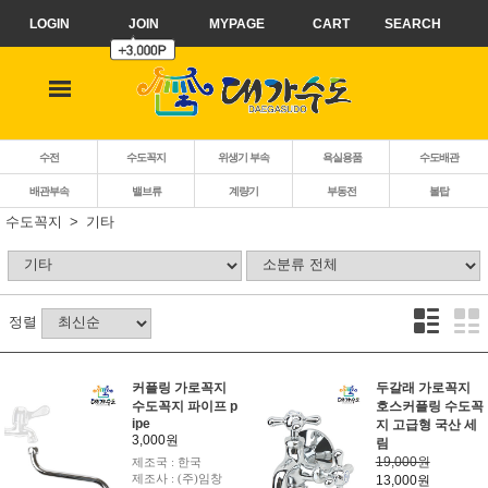
LOGIN
JOIN
MYPAGE
CART
SEARCH
수전
수도꼭지
위생기 부속
욕실용품
수도배관
배관부속
밸브류
계량기
부동전
볼탑
수도꼭지
기타
정렬
커플링 가로꼭지
두갈래 가로꼭지
수도꼭지 파이프 p
호스커플링 수도꼭
ipe
지 고급형 국산 세
3,000원
림
19,000원
제조국 : 한국
제조사 : (주)임창
13,000원