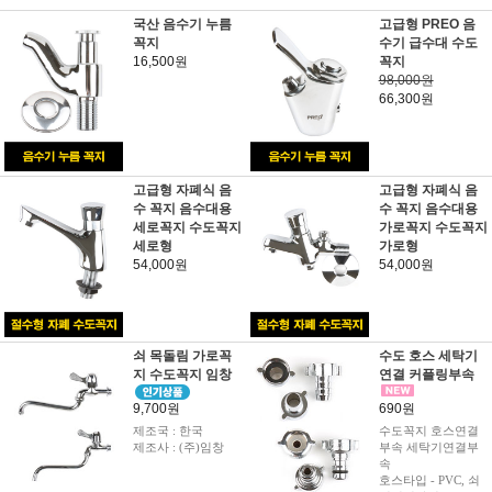
국산 음수기 누름
고급형 PREO 음
꼭지
수기 급수대 수도
16,500원
꼭지
98,000원
66,300원
고급형 자폐식 음
고급형 자폐식 음
수 꼭지 음수대용
수 꼭지 음수대용
세로꼭지 수도꼭지
가로꼭지 수도꼭지
세로형
가로형
54,000원
54,000원
쇠 목돌림 가로꼭
수도 호스 세탁기
지 수도꼭지 임창
연결 커플링부속
9,700원
690원
제조국 : 한국
수도꼭지 호스연결
제조사 : (주)임창
부속 세탁기연결부
속
호스타입 - PVC, 쇠