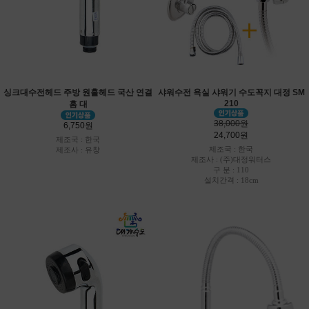
싱크대수전헤드 주방 원홀헤드 국산 연결
샤워수전 욕실 샤워기 수도꼭지 대정 SM
210
홈 대
38,000원
6,750원
24,700원
제조국 : 한국
제조국 : 한국
제조사 : 유창
제조사 : (주)대정워터스
구 분 : 110
설치간격 : 18cm