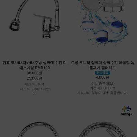
원홀 코브라 자바라 주방 싱크대 수전 디
주방 코브라 싱크대 싱크수전 이물질 녹
에스메탈 DMB100
물제거 필터헤드
38,000원
4,000원
25,000원
수입(중국OEM)
제조국 : 한국
가성비 GOOD !!!
제조사 : 디에스메탈
가격대비 성능이 매우 훌륭합니다.
50