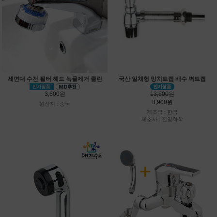
세면대 수전 필터 헤드 녹물제거 클린
국산 일체형 망치트랩 배수 벽트랩
3,600원
13,500원
8,900원
원산지 : 중국
제조국 : 한국
제조사 : 진영화학