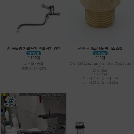
쇠 목돌림 가로꼭지 수도꼭지 임창
신주 서비스니플 써비스소켓
9,700원
940원
15A / 15A 2cm, 3cm, 4cm, 5cm, 7cm, 10cm,
제조국 : 한국
12cm
제조사 : (주)임창
20A / 20A
25A / 25A
속나사 20A / 겉나사 15A
속나사 25A / 겉나사 20A