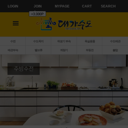
LOGIN
JOIN
MYPAGE
CART
SEARCH
수전
수도꼭지
위생기 부속
욕실용품
수도배관
배관부속
밸브류
계량기
부동전
볼탑