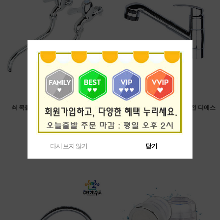
쇠 목돌림 가로꼭지 수도꼭지 세림
원홀 스프레이 주방 싱크대 수전 디에스
메탈 DM-B101
13,000원
40,000원
9,000원
26,500원
제조국 : 한국
제조국 : 한국
다시 보지 않기
다시 보지 않기
닫기
닫기
제조사 : 세림
제조사 : 디에스메탈
호 칭 : 15A
44