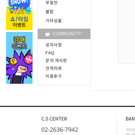
부동전
볼탑
기타상품
COMMUNITY
공지사항
FAQ
문의 게시판
견적의뢰
이용후기
02-2636-7942
국민은행
하나은행