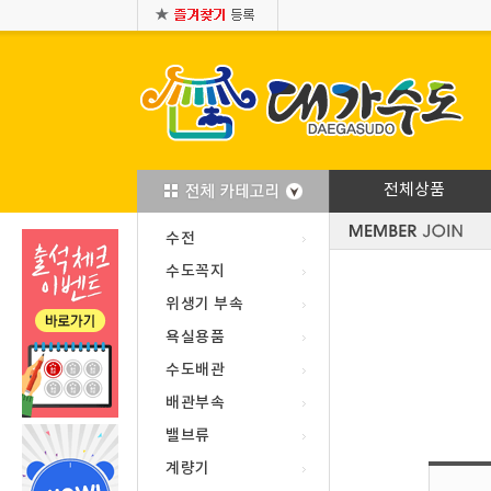
전체상품
수전
수도꼭지
위생기 부속
욕실용품
수도배관
배관부속
밸브류
계량기