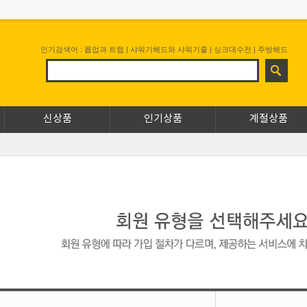
인기검색어 :
폽업과 트랩
|
샤워기헤드와 샤워기줄
|
싱크대수전
|
주방헤드
신상품
인기상품
계절상품