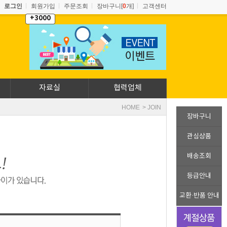
로그인
회원가입
주문조회
장바구니[
0
개]
고객센터
+3000
자료실
협력업체
HOME
> JOIN
장바구니
관심상품
배송조회
등급안내
교환·반품 안내