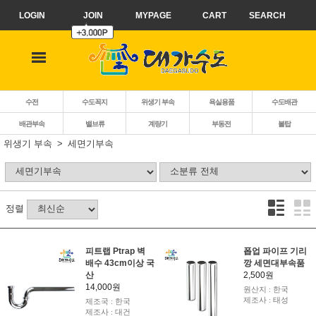
LOGIN
JOIN
MYPAGE
CART
SEARCH
수전
수도꼭지
위생기 부속
욕실용품
수도배관
배관부속
밸브류
계량기
부동전
볼탑
위생기 부속
세면기부속
정렬
피트랩 Ptrap 벽
폽업 파이프 기리
배수 43cm이상 국
깡 세면대부속품
산
2,500원
14,000원
원산지 : 한국
제조사 : 태성
제조국 : 한국
제조사 : 대건