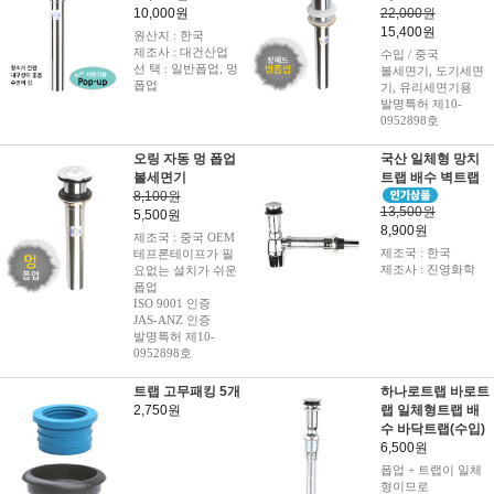
10,000원
22,000원
15,400원
원산지 : 한국
제조사 : 대건산업
수입 / 중국
선 택 : 일반폽업, 멍
볼세면기, 도기세면
폽업
기, 유리세면기용
발명특허 제10-
0952898호
오링 자동 멍 폽업
국산 일체형 망치
볼세면기
트랩 배수 벽트랩
8,100원
13,500원
5,500원
8,900원
제조국 : 중국 OEM
제조국 : 한국
테프론테이프가 필
제조사 : 진영화학
요없는 설치가 쉬운
폽업
ISO 9001 인증
JAS-ANZ 인증
발명특허 제10-
0952898호
트랩 고무패킹 5개
하나로트랩 바로트
2,750원
랩 일체형트랩 배
수 바닥트랩(수입)
6,500원
폽업 + 트랩이 일체
형이므로