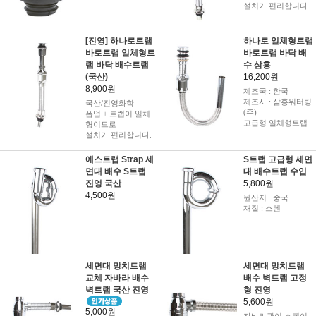
설치가 편리합니다.
[진영] 하나로트랩
하나로 일체형트랩
바로트랩 일체형트
바로트랩 바닥 배
랩 바닥 배수트랩
수 삼흥
(국산)
16,200원
8,900원
제조국 : 한국
제조사 : 삼흥워터링
국산/진영화학
(주)
폽업 + 트랩이 일체
고급형 일체형트랩
형이므로
설치가 편리합니다.
에스트랩 Strap 세
S트랩 고급형 세면
면대 배수 S트랩
대 배수트랩 수입
진영 국산
5,800원
4,500원
원산지 : 중국
재질 : 스텐
세면대 망치트랩
세면대 망치트랩
교체 자바라 배수
배수 벽트랩 고정
벽트랩 국산 진영
형 진영
5,600원
5,000원