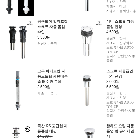
원산지 : 한국
제조사 : 태성
사용처 : 볼세면기용
공구없이 길이조절
미니 스크류 자동
스크류 자동 폽업
폽업 진영
수입
4,500원
5,300원
원산지 : 한국
제조사 : 진영화학
원산지 : 중국
스크류타입 AUTO
POP-UP
설치가 간편한 자동
폽업
고무 아이트랩 다
스크류 자동폽업
용도트랩 세면대부
국산 진영
속 배수관 교체
8,000원
2,500원
5,500원
제조국 : 중국
원산지 : 한국
제조사 : 진영
스크류타입 AUTO
POP-UP
설치가 간편한 자동
폽업
국산 KS 고급형 자
왕헤드 오링 자동
동폽업 대건
폽업 멍 유리세면
14,000원
기