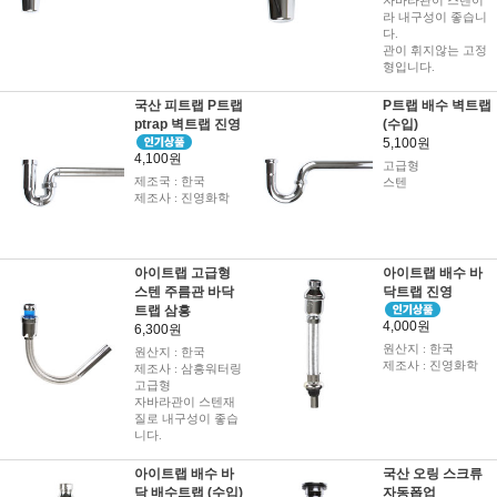
자바라관이 스텐이
라 내구성이 좋습니
다.
관이 휘지않는 고정
형입니다.
국산 피트랩 P트랩
P트랩 배수 벽트랩
ptrap 벽트랩 진영
(수입)
5,100원
4,100원
고급형
제조국 : 한국
스텐
제조사 : 진영화학
아이트랩 고급형
아이트랩 배수 바
스텐 주름관 바닥
닥트랩 진영
트랩 삼흥
4,000원
6,300원
원산지 : 한국
원산지 : 한국
제조사 : 진영화학
제조사 : 삼흥워터링
고급형
자바라관이 스텐재
질로 내구성이 좋습
니다.
아이트랩 배수 바
국산 오링 스크류
닥 배수트랩 (수입)
자동폽업