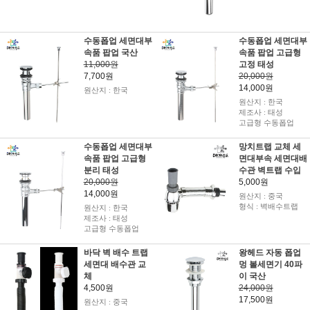
수동폽업 세면대부
수동폽업 세면대부
속품 팝업 국산
속품 팝업 고급형
11,000원
고정 태성
7,700원
20,000원
14,000원
원산지 : 한국
원산지 : 한국
제조사 : 태성
고급형 수동폽업
수동폽업 세면대부
망치트랩 교체 세
속품 팝업 고급형
면대부속 세면대배
분리 태성
수관 벽트랩 수입
20,000원
5,000원
14,000원
원산지 : 중국
형식 : 벽배수트랩
원산지 : 한국
제조사 : 태성
고급형 수동폽업
바닥 벽 배수 트랩
왕헤드 자동 폽업
세면대 배수관 교
멍 볼세면기 40파
체
이 국산
4,500원
24,000원
17,500원
원산지 : 중국