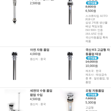
2,500원
8,800원
6,500원
스크류타입 AUTO
POP-UP
삼성 2억원 생산물
배상 책임보험
ISO 9001 인증
JAS-ANZ 인증
국산자동폽업 특허
제품
아연 자동 폽업
국산 KS 고급형 자
4,000원
동폽업 태성
원산지 : 중국
14,000원
10,000원
제조국 : 한국
제조사 : 태성금속
종 류 : 일반폽업, 멍
폽업
세면대 수동 폽업
오링 자동폽업
팝업 수입
7,600원
4,500원
5,300원
원산지 : 중국
고급형