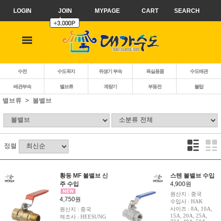
LOGIN
JOIN
MYPAGE
CART
SEARCH
수전
수도꼭지
위생기 부속
욕실용품
수도배관
배관부속
밸브류
계량기
부동전
볼탑
밸브류
볼밸브
정렬
황동 MF 볼밸브 신
스텐 볼밸브 수입
주 수입
4,900원
원산지 : 중국
4,750원
수입사 : HAK
사이즈 : 8A, 10A,
원산지 : 중국
15A, 20A, 25A,
제조사 : HEESUNG