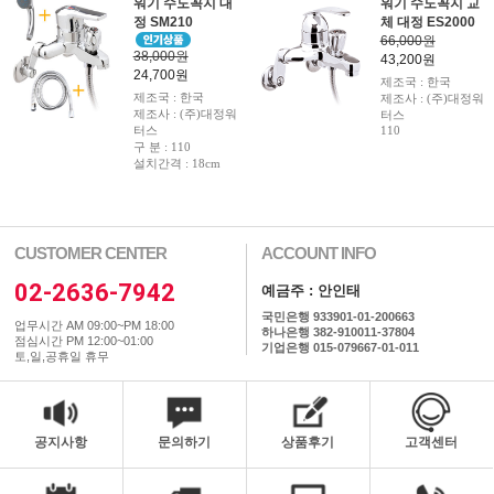
워기 수도꼭지 대
워기 수도꼭지 교
정 SM210
체 대정 ES2000
66,000원
38,000원
43,200원
24,700원
제조국 : 한국
제조국 : 한국
제조사 : (주)대정워
제조사 : (주)대정워
터스
터스
110
구 분 : 110
설치간격 : 18cm
CUSTOMER CENTER
ACCOUNT INFO
02-2636-7942
예금주 : 안인태
국민은행 933901-01-200663
업무시간 AM 09:00~PM 18:00
하나은행 382-910011-37804
점심시간 PM 12:00~01:00
기업은행 015-079667-01-011
토,일,공휴일 휴무
공지사항
문의하기
상품후기
고객센터