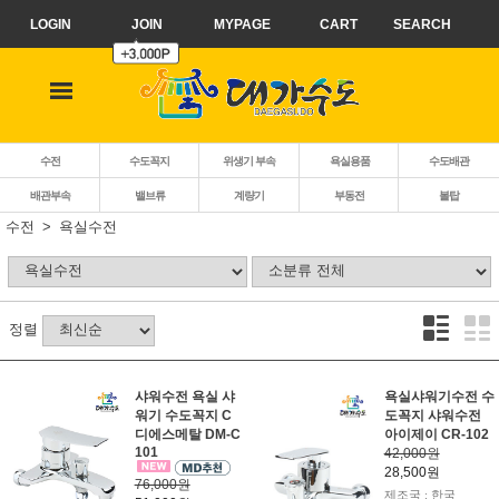
LOGIN
JOIN
MYPAGE
CART
SEARCH
수전
수도꼭지
위생기 부속
욕실용품
수도배관
배관부속
밸브류
계량기
부동전
볼탑
수전
욕실수전
정렬
샤워수전 욕실 샤
욕실샤워기수전 수
워기 수도꼭지 C
도꼭지 샤워수전
디에스메탈 DM-C
아이제이 CR-102
101
42,000원
28,500원
76,000원
제조국 : 한국