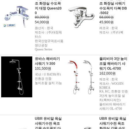
조 화장실 수도꼭
조 화장실 샤워기
지 대정 Queen20
수도꼭지 다복 DB
0
-5002
80,000원
68,000원
54,000원
45,900원
원산지 : 한국
제조국 : 한국
제조사 : (주)대정워
제조사 : (주)다복
터스
한국산업규격표시품
생산공장
Queen Series
유바스 해바라기
올리비아 3단 높이
샤워기 Y-300
조절 해바라기 샤
101,500원
워기 OL-4700
162,000원
국산 / U BATH(주)
친환경 인증
제조국 : 한국
높이조절 설치 가능
제조사 : WOOJIN
KOREA
KS, KC, 친환경 인증
3단계 높이조절 설
치(특허디자인)
올리비아 해바라기
샤워기 OL-4700
UBR 유비알 욕실
UBR 유비알 욕실
샤워기수전 욕조
샤워기수전 욕조
긴목 수도꼭지 다
화장실 긴목 수도